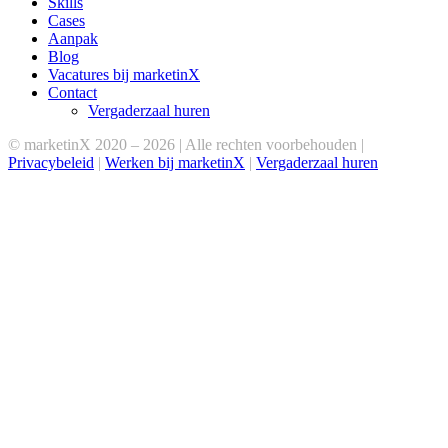
Skills
Cases
Aanpak
Blog
Vacatures bij marketinX
Contact
Vergaderzaal huren
© marketinX 2020 –
2026 | Alle rechten voorbehouden |
Privacybeleid
|
Werken bij marketinX
|
Vergaderzaal huren