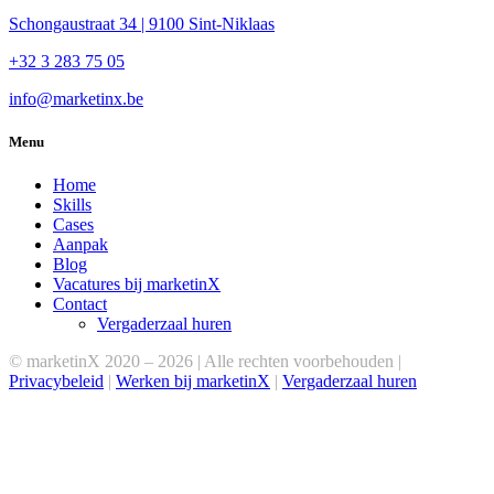
Schongaustraat 34 | 9100 Sint-Niklaas
+32 3 283 75 05
info@marketinx.be
Menu
Home
Skills
Cases
Aanpak
Blog
Vacatures bij marketinX
Contact
Vergaderzaal huren
© marketinX 2020 –
2026 | Alle rechten voorbehouden |
Privacybeleid
|
Werken bij marketinX
|
Vergaderzaal huren