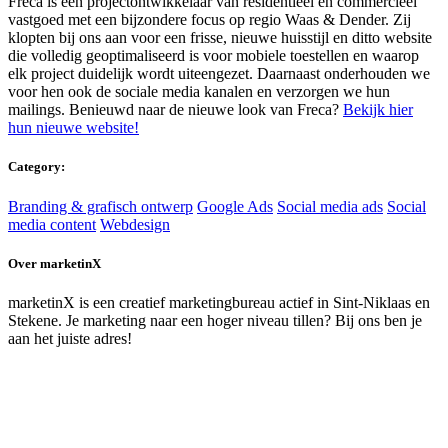
Freca is een projectontwikkelaar van residentieel en commercieel
vastgoed met een bijzondere focus op regio Waas & Dender. Zij
klopten bij ons aan voor een frisse, nieuwe huisstijl en ditto website
die volledig geoptimaliseerd is voor mobiele toestellen en waarop
elk project duidelijk wordt uiteengezet. Daarnaast onderhouden we
voor hen ook de sociale media kanalen en verzorgen we hun
mailings. Benieuwd naar de nieuwe look van Freca?
Bekijk hier
hun nieuwe website!
Category:
Branding & grafisch ontwerp
Google Ads
Social media ads
Social
media content
Webdesign
Over marketinX
marketinX is een creatief marketingbureau actief in Sint-Niklaas en
Stekene. Je marketing naar een hoger niveau tillen? Bij ons ben je
aan het juiste adres!