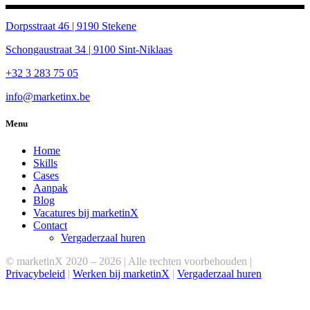
Dorpsstraat 46 | 9190 Stekene
Schongaustraat 34 | 9100 Sint-Niklaas
+32 3 283 75 05
info@marketinx.be
Menu
Home
Skills
Cases
Aanpak
Blog
Vacatures bij marketinX
Contact
Vergaderzaal huren
© marketinX 2020 –
2026 | Alle rechten voorbehouden |
Privacybeleid
|
Werken bij marketinX
|
Vergaderzaal huren