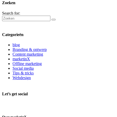
Zoeken
Search for:
Categorieën
blog
Branding & ontwerp
Content marketing
marketinX
Offline marketing
Social media
Tips & tricks
Webdesign
Let’s get social
Over marketinX