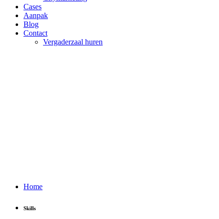
Cases
Aanpak
Blog
Contact
Vergaderzaal huren
Home
Skills