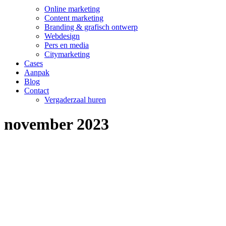
Online marketing
Content marketing
Branding & grafisch ontwerp
Webdesign
Pers en media
Citymarketing
Cases
Aanpak
Blog
Contact
Vergaderzaal huren
november 2023