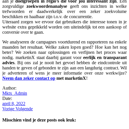
aan je
doelgroepen in regio’s die voor jou interessant zijn
. Een
zorgvuldige
zoekwoordenanalyse
geeft ons inzichten in welke
trefwoorden er daadwerkelijk over een zeker zoekvolume
beschikken en haalbaar zijn t.o.v. de concurrentie.
Uiteraard zorgen we ervoor dat gebruikers die interesse tonen in je
website extra geprikkeld worden om uiteindelijk tot een aankoop of
conversie over te gaan.
We analyseren de campagnes voortdurend en rapporteren na enkele
maanden het resultaat. Welke zaken lopen goed? Hoe kan het nog
beter? We zoeken naar oplossingen en verfijnen het proces waar
nodig. marketinX staat daarbij garant voor
eerlijk en transparant
advies
. Bij ons zal je nooit het gevoel hebben de eindcontrole uit
handen te geven of gebonden te zijn aan een langdurig contract. Wil
je adverteren of wens je meer informatie over onze werkwijze?
Neem dan zeker contact op
met marketinX
!
Author:
Mktx_Admin
Date:
april 8, 2022
Vorige
Volgende
Misschien vind je deze posts ook leuk: