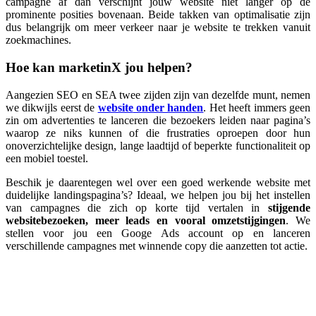
campagne af dan verschijnt jouw website niet langer op de
prominente posities bovenaan. Beide takken van optimalisatie zijn
dus belangrijk om meer verkeer naar je website te trekken vanuit
zoekmachines.
Hoe kan marketinX jou helpen?
Aangezien SEO en SEA twee zijden zijn van dezelfde munt, nemen
we dikwijls eerst de
website
onder handen
. Het heeft immers geen
zin om advertenties te lanceren die bezoekers leiden naar pagina’s
waarop ze niks kunnen of die frustraties oproepen door hun
onoverzichtelijke design, lange laadtijd of beperkte functionaliteit op
een mobiel toestel.
Beschik je daarentegen wel over een goed werkende website met
duidelijke landingspagina’s? Ideaal, we helpen jou bij het instellen
van campagnes die zich op korte tijd vertalen in
stijgende
websitebezoeken, meer leads en vooral omzetstijgingen
. We
stellen voor jou een Googe Ads account op en lanceren
verschillende campagnes met winnende copy die aanzetten tot actie.