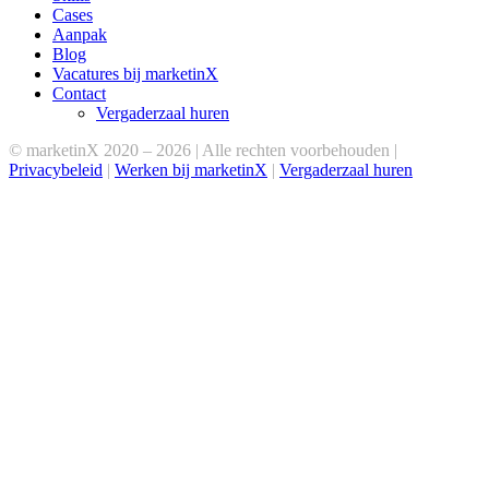
Cases
Aanpak
Blog
Vacatures bij marketinX
Contact
Vergaderzaal huren
© marketinX 2020 –
2026 | Alle rechten voorbehouden |
Privacybeleid
|
Werken bij marketinX
|
Vergaderzaal huren