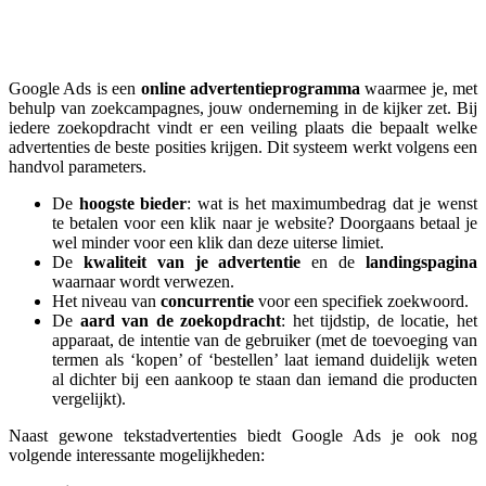
Google Ads is een
online advertentieprogramma
waarmee je, met
behulp van zoekcampagnes, jouw onderneming in de kijker zet. Bij
iedere zoekopdracht vindt er een veiling plaats die bepaalt welke
advertenties de beste posities krijgen. Dit systeem werkt volgens een
handvol parameters.
De
hoogste bieder
: wat is het maximumbedrag dat je wenst
te betalen voor een klik naar je website? Doorgaans betaal je
wel minder voor een klik dan deze uiterse limiet.
De
kwaliteit van je advertentie
en de
landingspagina
waarnaar wordt verwezen.
Het niveau van
concurrentie
voor een specifiek zoekwoord.
De
aard van de zoekopdracht
: het tijdstip, de locatie, het
apparaat, de intentie van de gebruiker (met de toevoeging van
termen als ‘kopen’ of ‘bestellen’ laat iemand duidelijk weten
al dichter bij een aankoop te staan dan iemand die producten
vergelijkt).
Naast gewone tekstadvertenties biedt Google Ads je ook nog
volgende interessante mogelijkheden: